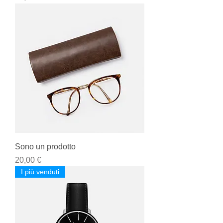
Sono un prodotto
Prezzo
20,00 €
I più venduti