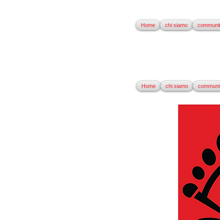
Home
chi siamo
communi
Home
chi siamo
communi