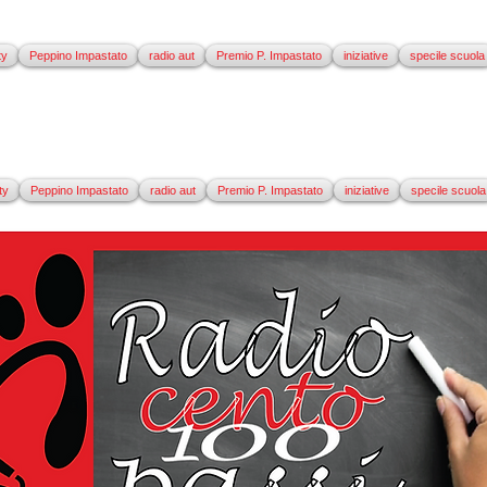
ty
Peppino Impastato
radio aut
Premio P. Impastato
iniziative
specile scuola
ty
Peppino Impastato
radio aut
Premio P. Impastato
iniziative
specile scuola