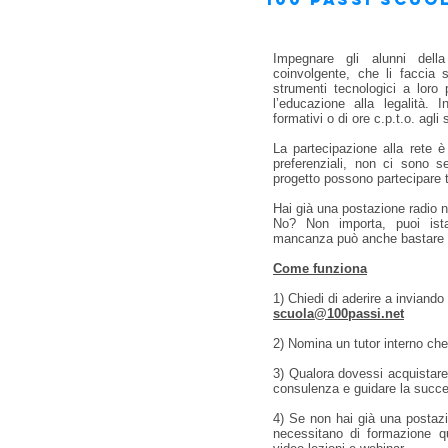
Impegnare gli alunni della
coinvolgente, che li faccia 
strumenti tecnologici a loro
l’educazione alla legalità. In
formativi o di ore c.p.t.o. agli 
La partecipazione alla rete è
preferenziali, non ci sono s
progetto possono partecipare t
Hai già una postazione radio n
No? Non importa, puoi ista
mancanza può anche bastare 
Come funziona
1) Chiedi di aderire a inviando
scuola@100passi.net
2) Nomina un tutor interno che 
3) Qualora dovessi acquistare 
consulenza e guidare la succes
4) Se non hai già una postazio
necessitano di formazione 