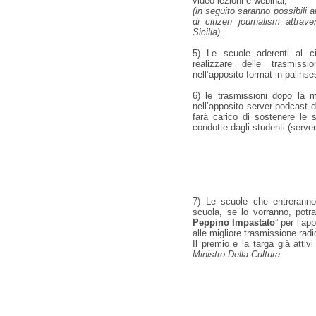
video-lezioni e webinar,
(in seguito saranno possibili 
di citizen journalism attrav
Sicilia).
5) Le scuole aderenti al ci
realizzare delle trasmiss
nell’apposito format in palinse
6) le trasmissioni dopo la 
nell’apposito server podcast 
farà carico di sostenere le 
condotte dagli studenti (server
7) Le scuole che entreranno
scuola, se lo vorranno, potra
Peppino Impastato
” per l’ap
alle migliore trasmissione radi
Il premio e la targa già attiv
Ministro Della Cultura
.