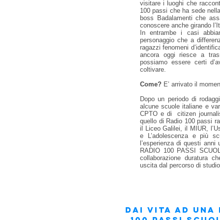
visitare i luoghi che racco
100 passi che ha sede nella
boss Badalamenti che assa
conoscere anche girando l’Ita
In entrambe i casi abbia
personaggio che a differenz
ragazzi fenomeni d’identific
ancora oggi riesce a tra
possiamo essere certi d’
coltivare.
Come?
E’ arrivato il momen
Dopo un periodo di rodaggio
alcune scuole italiane e var
CPTO e di citizen journali
quello di Radio 100 passi r
il Liceo Galilei, il MIUR, l’U
e L’adolescenza e più sc
l’esperienza di questi anni 
RADIO 100 PASSI SCUOLA
collaborazione duratura ch
uscita dal percorso di studio
Dai vita ad una
100 PASSI SCUO