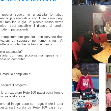
 propria scuola in un’attività formativa
sentire protagonisti e con l’uso sano degli
 più familiari è già un piccolo passo verso
oltre, sarà possibile il rilascio di crediti
studenti partecipanti.
 completamente gratuita, non servono titoli
elezioni da superare, ne numeri chiusi. Al
utte le scuole che ne fanno richiesta.
ella tua scuola?
llarla con una piccolissima spesa e in
solo un computer.
 il modulo compilato a:
seguirà il progetto;
le attrezzature Rete 100 passi potrà fornire
siva istallazione.
ne ed in ogni caso se i ragazzi e/o il tutor
questa sarà curata da Rete 100 passi con