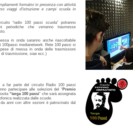
ampliamenti formativi in presenza con attività
erso viaggi d’istruzione e campi scuola in
rcuito “radio 100 passi scuola” potranno
ioni periodiche che verranno trasmesse
sto.
messa in onda saranno anche riascoltabile
di 100passi medianetwork. Rete 100 passi si
spese di messa in onda delle trasmissioni
 di trasmissione, siae ecc.)
 a far parte del circuito Radio 100 passi
nno partecipare alle selezioni del “
Premio
posita
“targa 100 passi
” che sarà assegnata
ofonica realizzata dalle scuole.
i da anni con altre sezioni è patrocinato dal