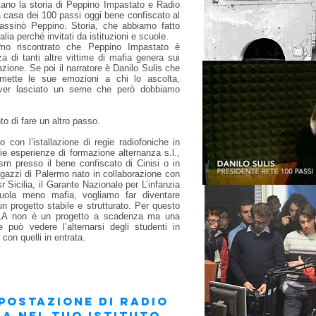
ntano la storia di Peppino Impastato e Radio
 casa dei 100 passi oggi bene confiscato al
ssinò Peppino. Storia, che abbiamo fatto
lia perché invitati da istituzioni e scuole.
mo riscontrato che Peppino Impastato è
a di tanti altre vittime di mafia genera sui
azione. Se poi il narratore è Danilo Sulis che
smette le sue emozioni a chi lo ascolta,
aver lasciato un seme che però dobbiamo
to di fare un altro passo.
 con l’istallazione di regie radiofoniche in
ie esperienze di formazione alternanza s.l.,
sm presso il bene confiscato di Cinisi o in
agazzi di Palermo nato in collaborazione con
sr Sicilia, il Garante Nazionale per L’infanzia
uola meno mafia, vogliamo far diventare
un progetto stabile e strutturato. Per questo
 non è un progetto a scadenza ma una
e può vedere l’alternarsi degli studenti in
 con quelli in entrata.
 postazione di RADIO
LA nel tuo istituto