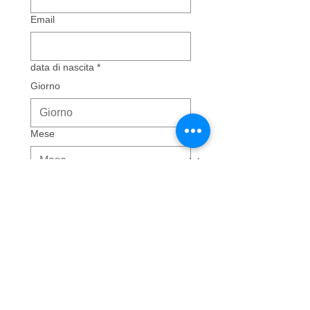
Email
data di nascita
*
Giorno
Mese
Anno
Indirizzo
*
telefono cellutare
*