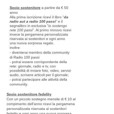
Socio sostenitore
a partire da € 50
anno
Alla prima iscrizione ricevi il libro “
da
radio aut a radio 100 passi
” e il
segnalibro in esclusiva "
io sostengo
rete 100 passi
". Al primo rinnovo ricevi
invece la pergamena personalizzata
riservata ai sostenitori e ogni anno
una nuova sorpresa regalo.
inoltre:
- diventerai membro della community
di Radio 100 passi
- potrai essere corrispondente della
rete: giornale, radio e tv, con
possibilità di inviare foto, video, servizi
audio, scrivere articoli per il giornale;
- potrai partecipare alle attività della
community.
Socio sostenitore fedelity
Con un piccolo sostegno mensile di € 10 al
compimento dell'anno ricevi la pergamena
personalizzata riservata ai sostenitori
fedelity e ogni anno una nuova sorpresa